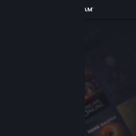
Se connecter
Magasin
Communauté
À propos
Support
Changer la langue
Télécharger l'application mobile Steam
Voir version ordi. du site