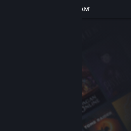
Se connecter
Magasin
Communauté
À propos
Support
Changer la langue
Télécharger l'application mobile Steam
Voir version ordi. du site