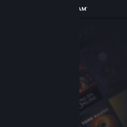
Se connecter
Magasin
Communauté
À propos
Support
Changer la langue
Télécharger l'application mobile Steam
Voir version ordi. du site