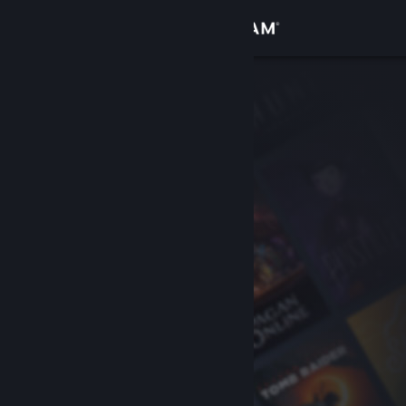
Se connecter
Magasin
Communauté
À propos
Support
Changer la langue
Télécharger l'application mobile Steam
Voir version ordi. du site