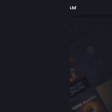
Se connecter
Magasin
Communauté
À propos
Support
Changer la langue
Télécharger l'application mobile Steam
Voir version ordi. du site