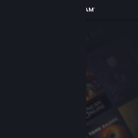
Se connecter
Magasin
Communauté
À propos
Support
Changer la langue
Télécharger l'application mobile Steam
Voir version ordi. du site