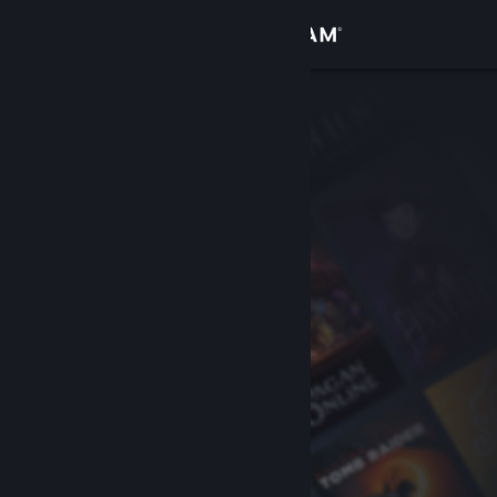
Se connecter
Magasin
Communauté
À propos
Support
Changer la langue
Télécharger l'application mobile Steam
Voir version ordi. du site