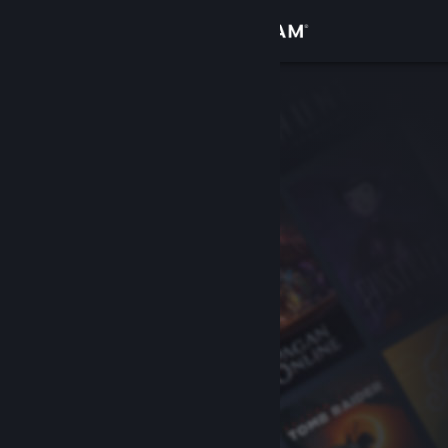
Se connecter
Magasin
Communauté
À propos
Support
Changer la langue
Télécharger l'application mobile Steam
Voir version ordi. du site