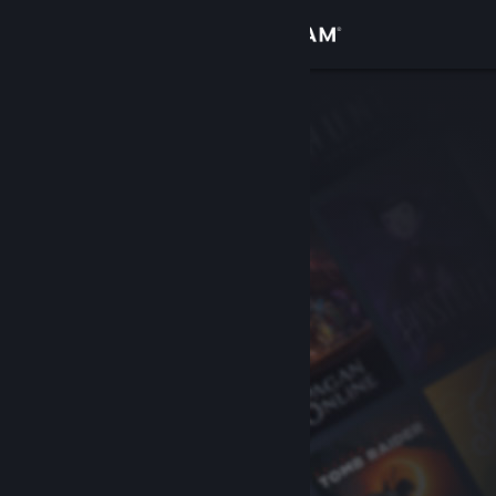
Se connecter
Magasin
Communauté
À propos
Support
Changer la langue
Télécharger l'application mobile Steam
Voir version ordi. du site