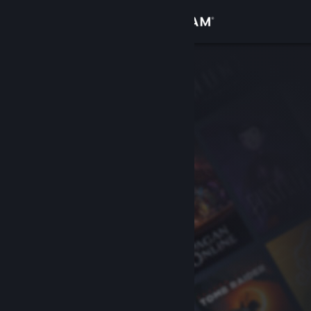
Se connecter
Magasin
Communauté
À propos
Support
Changer la langue
Télécharger l'application mobile Steam
Voir version ordi. du site