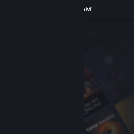
Se connecter
Magasin
Communauté
À propos
Support
Changer la langue
Télécharger l'application mobile Steam
Voir version ordi. du site