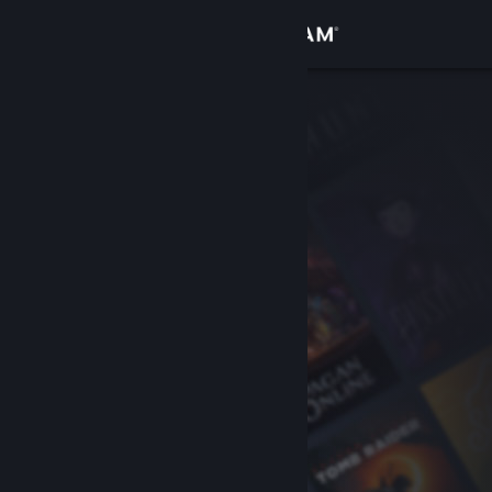
Se connecter
Magasin
Communauté
À propos
Support
Changer la langue
Télécharger l'application mobile Steam
Voir version ordi. du site