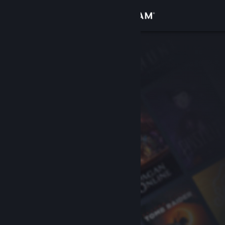
Se connecter
Magasin
Communauté
À propos
Support
Changer la langue
Télécharger l'application mobile Steam
Voir version ordi. du site