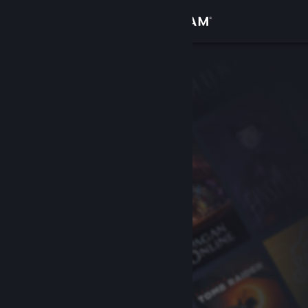
Se connecter
Magasin
Communauté
À propos
Support
Changer la langue
Télécharger l'application mobile Steam
Voir version ordi. du site