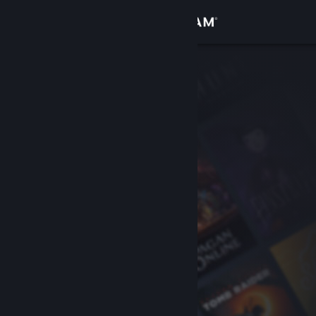
Se connecter
Magasin
Communauté
À propos
Support
Changer la langue
Télécharger l'application mobile Steam
Voir version ordi. du site