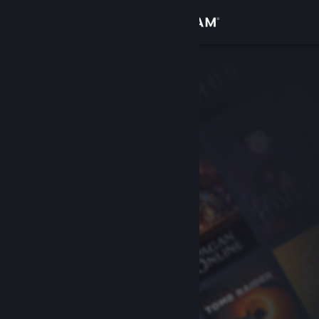
Se connecter
Magasin
Communauté
À propos
Support
Changer la langue
Télécharger l'application mobile Steam
Voir version ordi. du site