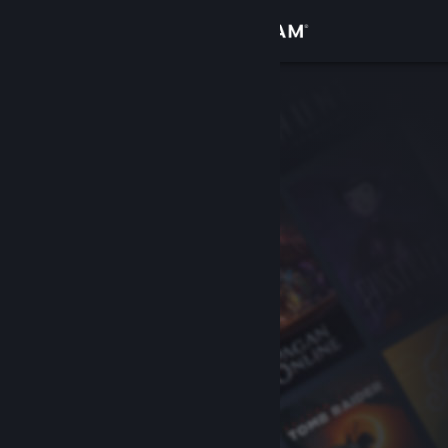
Se connecter
Magasin
Communauté
À propos
Support
Changer la langue
Télécharger l'application mobile Steam
Voir version ordi. du site