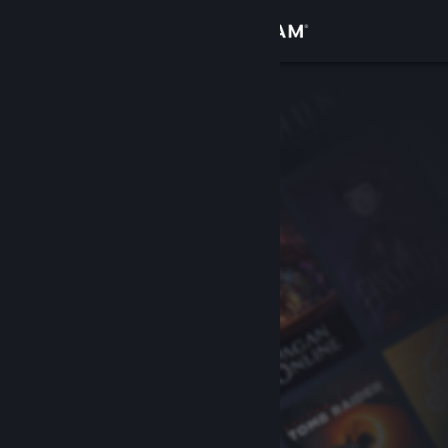
Se connecter
Magasin
Communauté
À propos
Support
Changer la langue
Télécharger l'application mobile Steam
Voir version ordi. du site