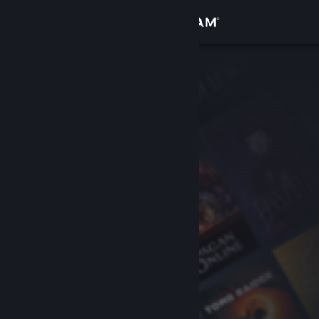
Se connecter
Magasin
Communauté
À propos
Support
Changer la langue
Télécharger l'application mobile Steam
Voir version ordi. du site