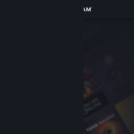
Se connecter
Magasin
Communauté
À propos
Support
Changer la langue
Télécharger l'application mobile Steam
Voir version ordi. du site