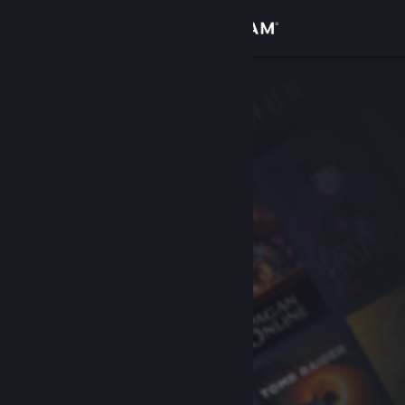
Se connecter
Magasin
Communauté
À propos
Support
Changer la langue
Télécharger l'application mobile Steam
Voir version ordi. du site