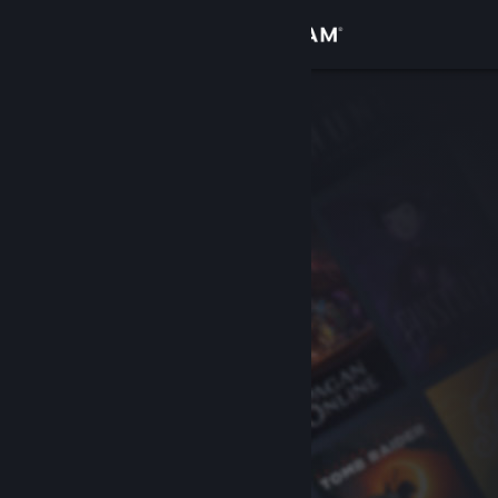
Se connecter
Magasin
Communauté
À propos
Support
Changer la langue
Télécharger l'application mobile Steam
Voir version ordi. du site