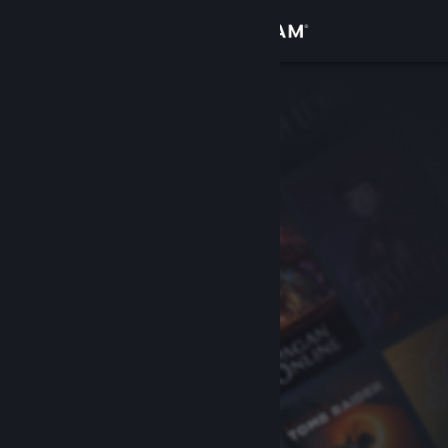
Se connecter
Magasin
Communauté
À propos
Support
Changer la langue
Télécharger l'application mobile Steam
Voir version ordi. du site