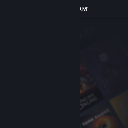
Se connecter
Magasin
Communauté
À propos
Support
Changer la langue
Télécharger l'application mobile Steam
Voir version ordi. du site