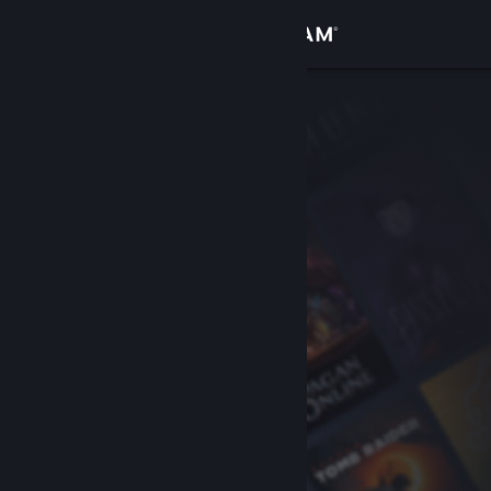
Se connecter
Magasin
Communauté
À propos
Support
Changer la langue
Télécharger l'application mobile Steam
Voir version ordi. du site