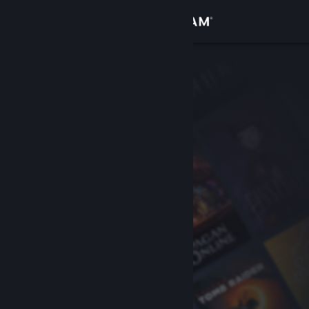
Se connecter
Magasin
Communauté
À propos
Support
Changer la langue
Télécharger l'application mobile Steam
Voir version ordi. du site