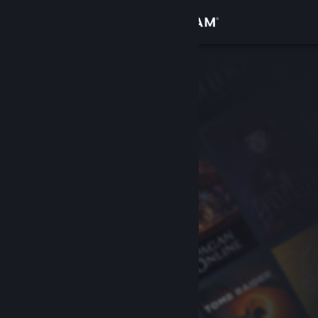
Se connecter
Magasin
Communauté
À propos
Support
Changer la langue
Télécharger l'application mobile Steam
Voir version ordi. du site