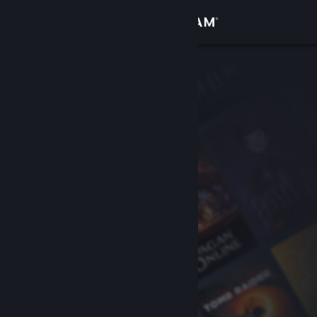
Se connecter
Magasin
Communauté
À propos
Support
Changer la langue
Télécharger l'application mobile Steam
Voir version ordi. du site