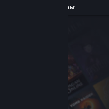
Se connecter
Magasin
Communauté
À propos
Support
Changer la langue
Télécharger l'application mobile Steam
Voir version ordi. du site