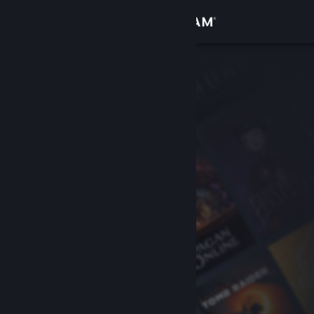
Se connecter
Magasin
Communauté
À propos
Support
Changer la langue
Télécharger l'application mobile Steam
Voir version ordi. du site