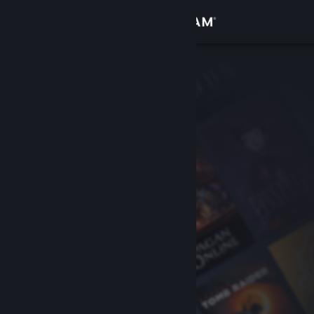
Se connecter
Magasin
Communauté
À propos
Support
Changer la langue
Télécharger l'application mobile Steam
Voir version ordi. du site