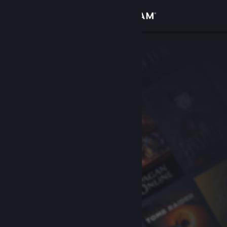
Se connecter
Magasin
Communauté
À propos
Support
Changer la langue
Télécharger l'application mobile Steam
Voir version ordi. du site