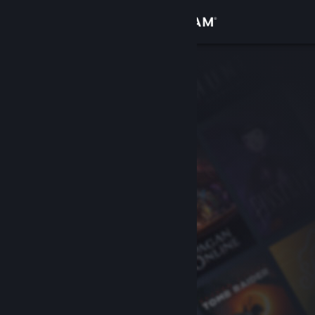
Se connecter
Magasin
Communauté
À propos
Support
Changer la langue
Télécharger l'application mobile Steam
Voir version ordi. du site