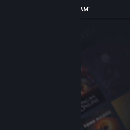
Se connecter
Magasin
Communauté
À propos
Support
Changer la langue
Télécharger l'application mobile Steam
Voir version ordi. du site