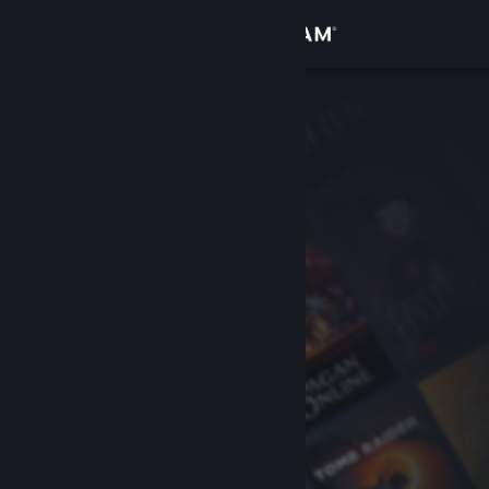
Se connecter
Magasin
Communauté
À propos
Support
Changer la langue
Télécharger l'application mobile Steam
Voir version ordi. du site