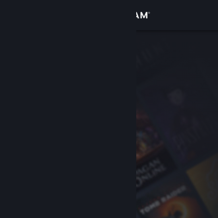
Se connecter
Magasin
Communauté
À propos
Support
Changer la langue
Télécharger l'application mobile Steam
Voir version ordi. du site