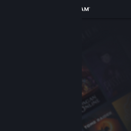
Se connecter
Magasin
Communauté
À propos
Support
Changer la langue
Télécharger l'application mobile Steam
Voir version ordi. du site