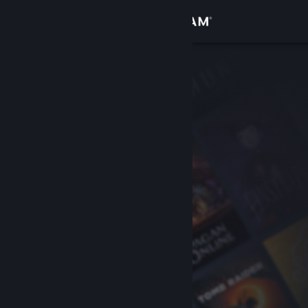
Se connecter
Magasin
Communauté
À propos
Support
Changer la langue
Télécharger l'application mobile Steam
Voir version ordi. du site