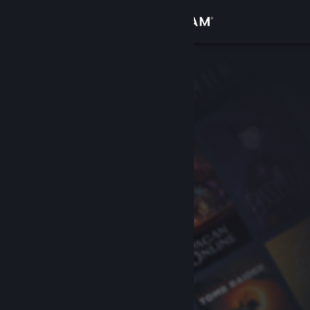
Se connecter
Magasin
Communauté
À propos
Support
Changer la langue
Télécharger l'application mobile Steam
Voir version ordi. du site