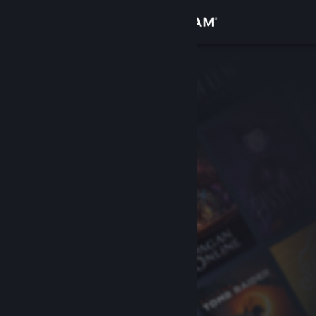
Se connecter
Magasin
Communauté
À propos
Support
Changer la langue
Télécharger l'application mobile Steam
Voir version ordi. du site