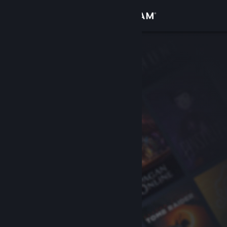
Se connecter
Magasin
Communauté
À propos
Support
Changer la langue
Télécharger l'application mobile Steam
Voir version ordi. du site