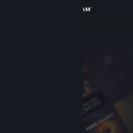
Se connecter
Magasin
Communauté
À propos
Support
Changer la langue
Télécharger l'application mobile Steam
Voir version ordi. du site