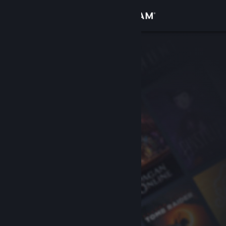
Se connecter
Magasin
Communauté
À propos
Support
Changer la langue
Télécharger l'application mobile Steam
Voir version ordi. du site