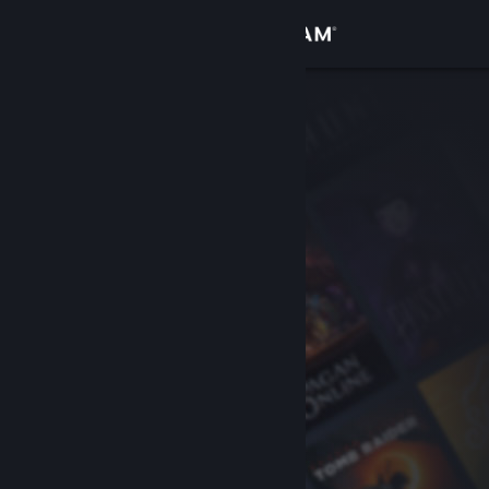
Se connecter
Magasin
Communauté
À propos
Support
Changer la langue
Télécharger l'application mobile Steam
Voir version ordi. du site