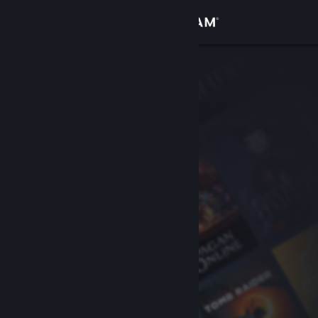
Se connecter
Magasin
Communauté
À propos
Support
Changer la langue
Télécharger l'application mobile Steam
Voir version ordi. du site