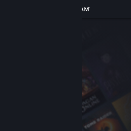
Se connecter
Magasin
Communauté
À propos
Support
Changer la langue
Télécharger l'application mobile Steam
Voir version ordi. du site