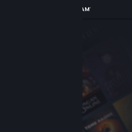
Se connecter
Magasin
Communauté
À propos
Support
Changer la langue
Télécharger l'application mobile Steam
Voir version ordi. du site