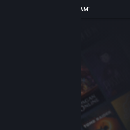
Se connecter
Magasin
Communauté
À propos
Support
Changer la langue
Télécharger l'application mobile Steam
Voir version ordi. du site