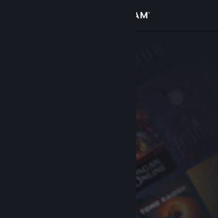
Se connecter
Magasin
Communauté
À propos
Support
Changer la langue
Télécharger l'application mobile Steam
Voir version ordi. du site