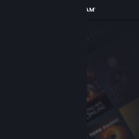
Se connecter
Magasin
Communauté
À propos
Support
Changer la langue
Télécharger l'application mobile Steam
Voir version ordi. du site